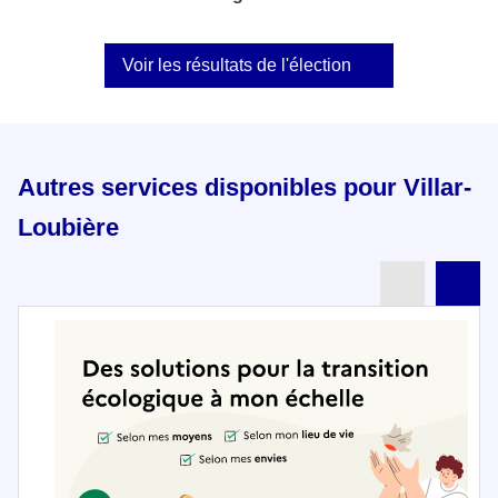
Voir les résultats de l'élection
Autres services disponibles pour Villar-
Loubière
Partenai
Pa