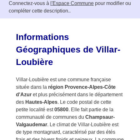
Connectez-vous à
l'Espace Commune
pour modifier ou
1
compléter cette description..
o
f
3
Informations
Géographiques de Villar-
Loubière
Villar-Loubière est une commune française
située dans la
région Provence-Alpes-Côte
d'Azur
et plus précisément dans le département
des
Hautes-Alpes
. Le code postal de cette
petite localité est
05800
. Elle fait partie de la
communauté de communes du
Champsaur-
Valgaudemar
. Le climat de Villar-Loubière est
de type montagnard, caractérisé par des étés
frais et des hivers froids et neigeux. La commune