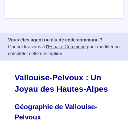
I
t
e
Vous êtes agent ou élu de cette commune ?
m
Connectez-vous à
l'Espace Commune
pour modifier ou
1
compléter cette description..
o
f
3
Vallouise-Pelvoux : Un
Joyau des Hautes-Alpes
Géographie de Vallouise-
Pelvoux