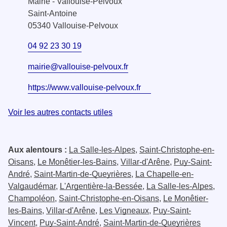
Mairie - Vallouise-Pelvoux
Saint-Antoine
05340 Vallouise-Pelvoux
04 92 23 30 19
mairie@vallouise-pelvoux.fr
https://www.vallouise-pelvoux.fr
Voir les autres contacts utiles
Aux alentours :
La Salle-les-Alpes
,
Saint-Christophe-en-
Oisans
,
Le Monêtier-les-Bains
,
Villar-d'Arêne
,
Puy-Saint-
André
,
Saint-Martin-de-Queyrières
,
La Chapelle-en-
Valgaudémar
,
L'Argentière-la-Bessée
,
La Salle-les-Alpes
,
Champoléon
,
Saint-Christophe-en-Oisans
,
Le Monêtier-
les-Bains
,
Villar-d'Arêne
,
Les Vigneaux
,
Puy-Saint-
Vincent
,
Puy-Saint-André
,
Saint-Martin-de-Queyrières