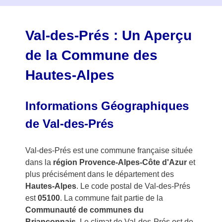
f
3
Val-des-Prés : Un Aperçu
de la Commune des
Hautes-Alpes
Informations Géographiques
de Val-des-Prés
Val-des-Prés est une commune française située
dans la
région Provence-Alpes-Côte d'Azur
et
plus précisément dans le département des
Hautes-Alpes
. Le code postal de Val-des-Prés
est
05100
. La commune fait partie de la
Communauté de communes du
Briançonnais
. Le climat de Val-des-Prés est de