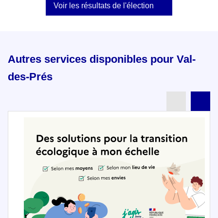
Voir les résultats de l'élection
Autres services disponibles pour Val-
des-Prés
Partenai
Pa