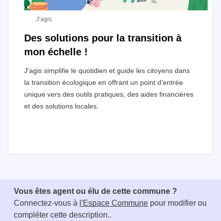
J’agis
Des solutions pour la transition à
mon échelle !
J’agis simplifie le quotidien et guide les citoyens dans
la transition écologique en offrant un point d’entrée
unique vers des outils pratiques, des aides financières
et des solutions locales.
I
t
e
Vous êtes agent ou élu de cette commune ?
m
Connectez-vous à
l'Espace Commune
pour modifier ou
1
compléter cette description..
o