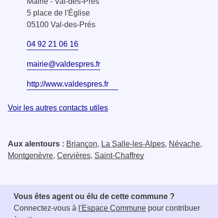
Mairie - Val-des-Prés
5 place de l'Église
05100 Val-des-Prés
04 92 21 06 16
mairie@valdespres.fr
http://www.valdespres.fr
Voir les autres contacts utiles
Aux alentours :
Briançon
,
La Salle-les-Alpes
,
Névache
,
Montgenèvre
,
Cervières
,
Saint-Chaffrey
Vous êtes agent ou élu de cette commune ?
Connectez-vous à
l'Espace Commune
pour contribuer