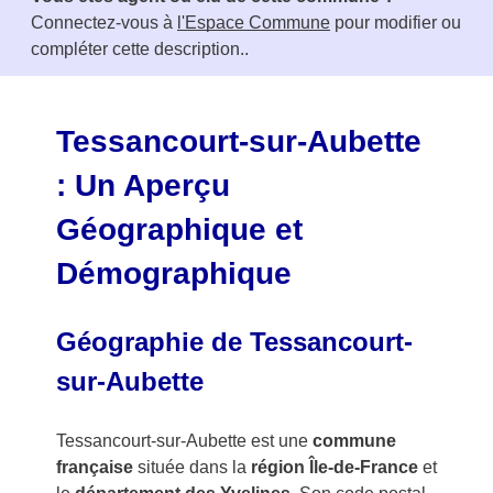
m
Connectez-vous à
l'Espace Commune
pour modifier ou
1
compléter cette description..
o
f
3
Tessancourt-sur-Aubette
: Un Aperçu
Géographique et
Démographique
Géographie de Tessancourt-
sur-Aubette
Tessancourt-sur-Aubette est une
commune
française
située dans la
région Île-de-France
et