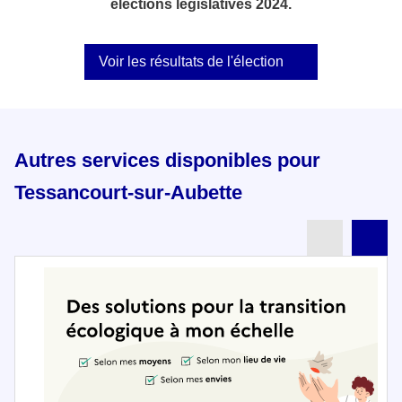
élections législatives 2024.
Voir les résultats de l'élection
Autres services disponibles pour
Tessancourt-sur-Aubette
Partenai
Pa