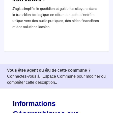
J’agis simplifie le quotidien et guide les citoyens dans
la transition écologique en offrant un point d’entrée
unique vers des outils pratiques, des aides financières
et des solutions locales.
I
t
e
Vous êtes agent ou élu de cette commune ?
m
Connectez-vous à
l'Espace Commune
pour modifier ou
1
compléter cette description..
o
f
3
Informations