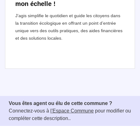
mon échelle !
J’agis simplifie le quotidien et guide les citoyens dans
la transition écologique en offrant un point d’entrée
unique vers des outils pratiques, des aides financières
et des solutions locales.
I
t
e
m
1
Vous êtes agent ou élu de cette commune ?
o
Connectez-vous à
l'Espace Commune
pour modifier ou
f
compléter cette description..
3