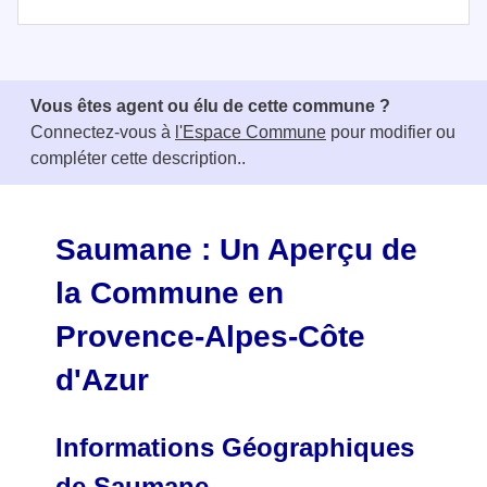
I
t
e
Vous êtes agent ou élu de cette commune ?
m
Connectez-vous à
l'Espace Commune
pour modifier ou
1
compléter cette description..
o
f
3
Saumane : Un Aperçu de
la Commune en
Provence-Alpes-Côte
d'Azur
Informations Géographiques
de Saumane