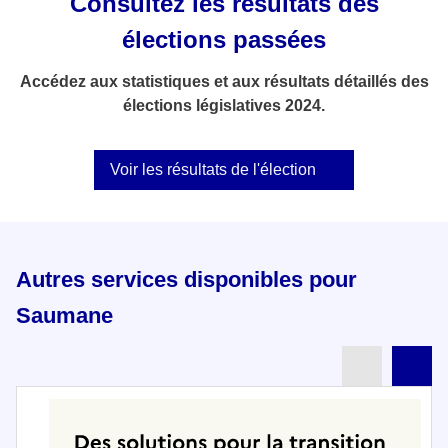
Consultez les résultats des
élections passées
Accédez aux statistiques et aux résultats détaillés des
élections législatives 2024.
Voir les résultats de l'élection
Autres services disponibles pour
Saumane
Partenai
Pa