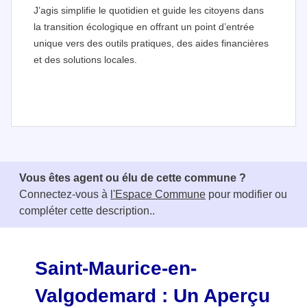
J’agis simplifie le quotidien et guide les citoyens dans
la transition écologique en offrant un point d’entrée
unique vers des outils pratiques, des aides financières
et des solutions locales.
I
t
e
Vous êtes agent ou élu de cette commune ?
m
Connectez-vous à
l'Espace Commune
pour modifier ou
1
compléter cette description..
o
f
3
Saint-Maurice-en-
Valgodemard : Un Aperçu