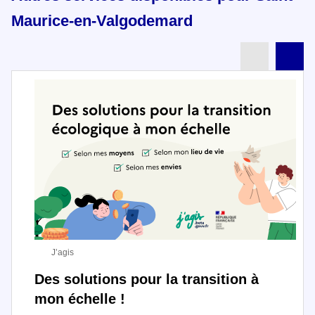
Maurice-en-Valgodemard
Partenai
Pa
J’agis
Des solutions pour la transition à
mon échelle !