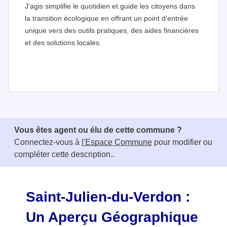
J’agis simplifie le quotidien et guide les citoyens dans
la transition écologique en offrant un point d’entrée
unique vers des outils pratiques, des aides financières
et des solutions locales.
I
t
e
Vous êtes agent ou élu de cette commune ?
m
Connectez-vous à
l'Espace Commune
pour modifier ou
1
compléter cette description..
o
f
3
Saint-Julien-du-Verdon :
Un Aperçu Géographique