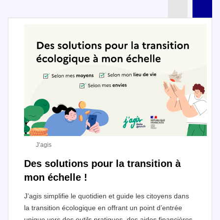
Partenai
Pa
J’agis
Des solutions pour la transition à
mon échelle !
J’agis simplifie le quotidien et guide les citoyens dans
la transition écologique en offrant un point d’entrée
unique vers des outils pratiques, des aides financières