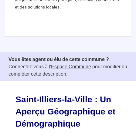
et des solutions locales.
I
t
e
Vous êtes agent ou élu de cette commune ?
m
Connectez-vous à
l'Espace Commune
pour modifier ou
1
compléter cette description..
o
f
3
Saint-Illiers-la-Ville : Un
Aperçu Géographique et
Démographique