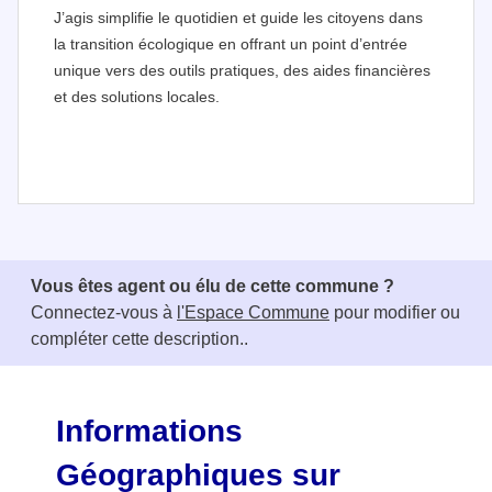
J’agis simplifie le quotidien et guide les citoyens dans
la transition écologique en offrant un point d’entrée
unique vers des outils pratiques, des aides financières
et des solutions locales.
I
t
e
Vous êtes agent ou élu de cette commune ?
m
Connectez-vous à
l'Espace Commune
pour modifier ou
1
compléter cette description..
o
f
3
Informations
Géographiques sur