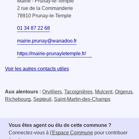
Mairie - Prunay-le-Temple
2 rue de la Commanderie
78910 Prunay-le-Temple
01 34 87 22 68
mairie.prunay@wanadoo.fr
https://mairie-prunayletemple.fr/
Voir les autres contacts utiles
Aux alentours :
Orvilliers
,
Tacoignières
,
Mulcent
,
Orgerus
,
Richebourg
,
Septeuil
,
Saint-Martin-des-Champs
Vous êtes agent ou élu de cette commune ?
Connectez-vous à
l'Espace Commune
pour contribuer