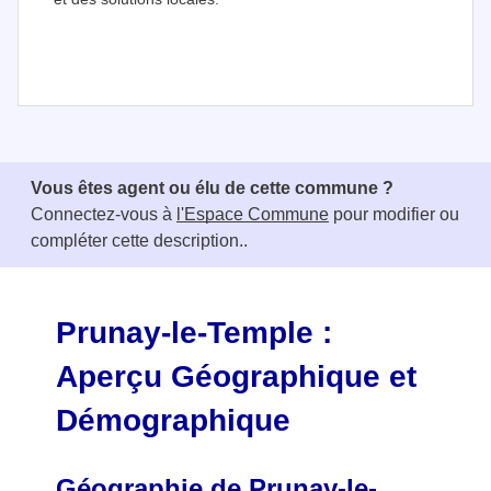
I
t
e
Vous êtes agent ou élu de cette commune ?
m
Connectez-vous à
l'Espace Commune
pour modifier ou
1
compléter cette description..
o
f
3
Prunay-le-Temple :
Aperçu Géographique et
Démographique
Géographie de Prunay-le-