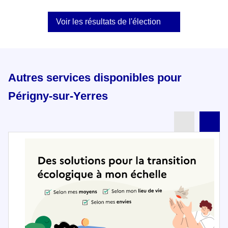
Voir les résultats de l'élection
Autres services disponibles pour
Périgny-sur-Yerres
Partenai
Pa