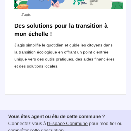
J’agis
Des solutions pour la transition à
mon échelle !
J’agis simplifie le quotidien et guide les citoyens dans
la transition écologique en offrant un point d’entrée
unique vers des outils pratiques, des aides financières
et des solutions locales.
I
t
e
Vous êtes agent ou élu de cette commune ?
m
Connectez-vous à
l'Espace Commune
pour modifier ou
1
compléter cette description..