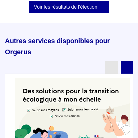
Voir les résultats de l'élection
Autres services disponibles pour
Orgerus
Partenai
Pa