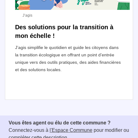
J’agis
Des solutions pour la transition à
mon échelle !
J’agis simplifie le quotidien et guide les citoyens dans
la transition écologique en offrant un point d’entrée
unique vers des outils pratiques, des aides financières
et des solutions locales.
I
t
e
Vous êtes agent ou élu de cette commune ?
m
Connectez-vous à
l'Espace Commune
pour modifier ou
1
compléter cette description..