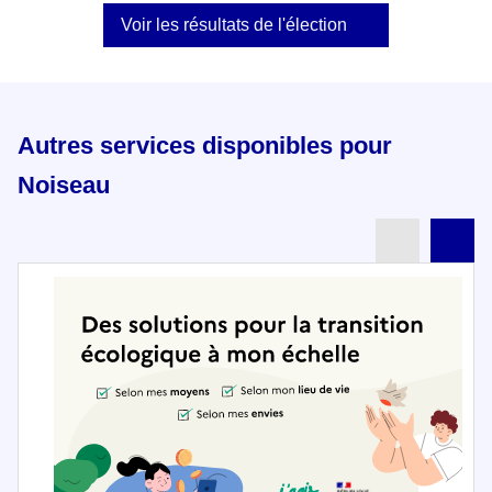
Voir les résultats de l'élection
Autres services disponibles pour
Noiseau
Partenai
Pa