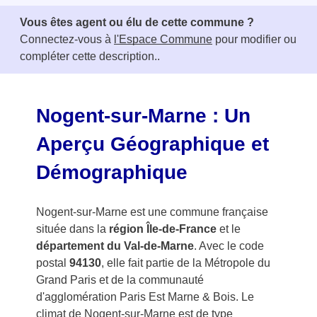
e
Vous êtes agent ou élu de cette commune ?
m
Connectez-vous à
l'Espace Commune
pour modifier ou
1
compléter cette description..
o
f
3
Nogent-sur-Marne : Un
Aperçu Géographique et
Démographique
Nogent-sur-Marne est une commune française
située dans la
région Île-de-France
et le
département du Val-de-Marne
. Avec le code
postal
94130
, elle fait partie de la Métropole du
Grand Paris et de la communauté
d'agglomération Paris Est Marne & Bois. Le
climat de Nogent-sur-Marne est de type