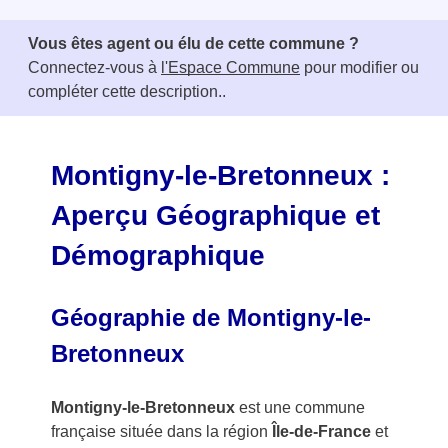
t
e
Vous êtes agent ou élu de cette commune ?
m
Connectez-vous à
l'Espace Commune
pour modifier ou
1
compléter cette description..
o
f
3
Montigny-le-Bretonneux :
Aperçu Géographique et
Démographique
Géographie de Montigny-le-
Bretonneux
Montigny-le-Bretonneux
est une commune
française située dans la région
Île-de-France
et