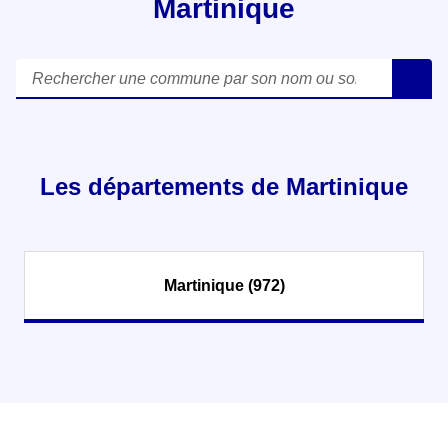
Martinique
Rechercher une commune par son nom ou son code postal
R
Les départements de Martinique
Martinique (972)