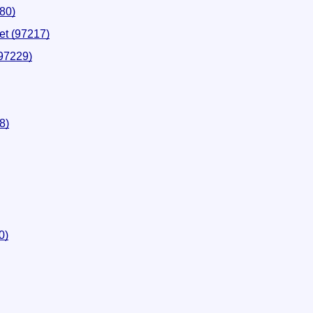
80)
et (97217)
(97229)
8)
0)