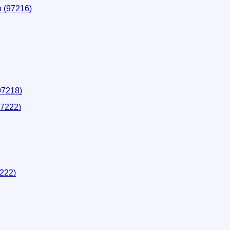
n (97216)
97218)
97222)
7222)