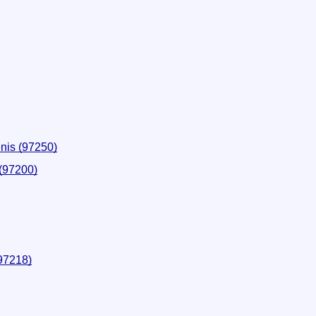
nis (97250)
 (97200)
(97218)