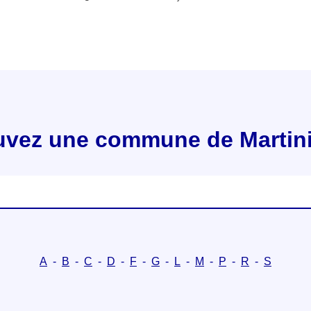
uvez une commune de Martin
A
-
B
-
C
-
D
-
F
-
G
-
L
-
M
-
P
-
R
-
S