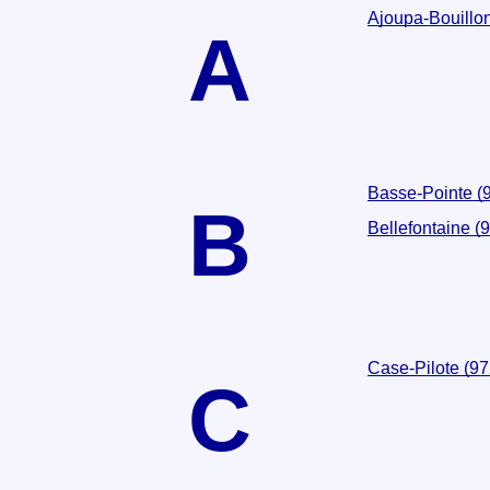
Ajoupa-Bouillo
A
Basse-Pointe (
B
Bellefontaine (
Case-Pilote (9
C