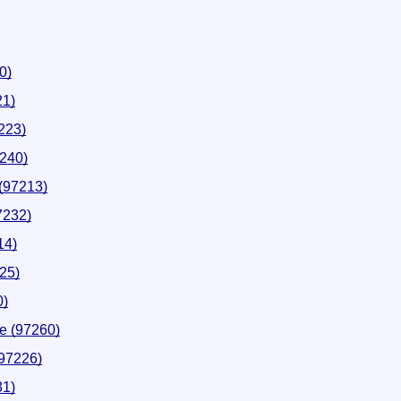
0)
21)
223)
7240)
(97213)
7232)
14)
25)
0)
e (97260)
(97226)
31)