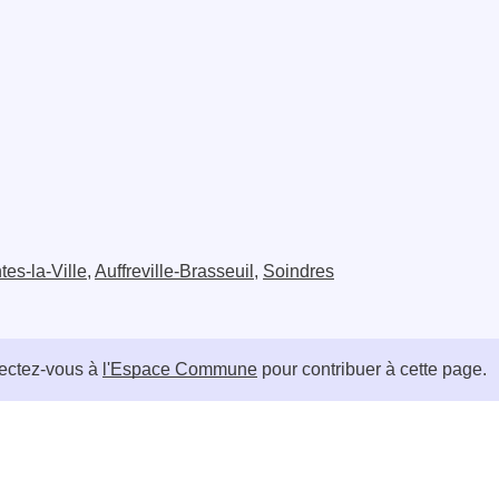
es-la-Ville
,
Auffreville-Brasseuil
,
Soindres
ctez-vous à
l'Espace Commune
pour contribuer à cette page.