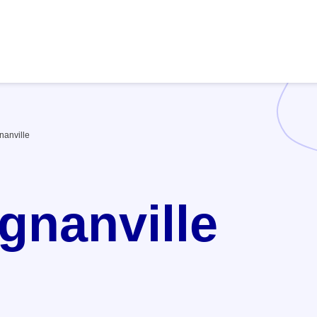
anville
agnanville