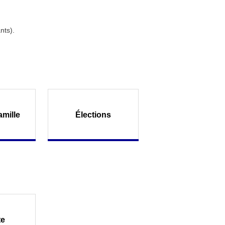
nts).
amille
Élections
te