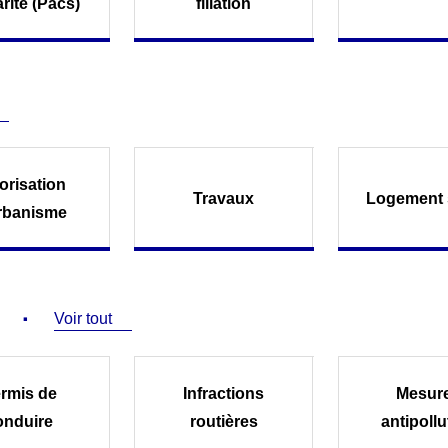
arité (Pacs)
filiation
orisation
Travaux
Logement 
rbanisme
Voir tout
rmis de
Infractions
Mesur
onduire
routières
antipollu