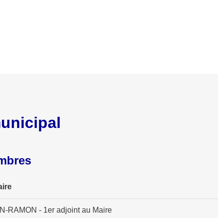
unicipal
embres
ire
-RAMON - 1er adjoint au Maire