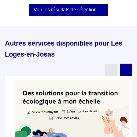
Voir les résultats de l'élection
Autres services disponibles pour Les
Loges-en-Josas
Partenai
Pa