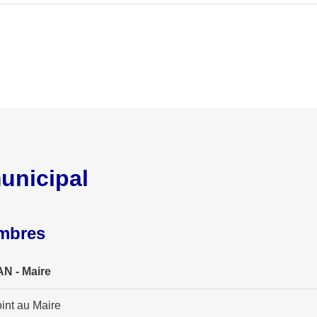
unicipal
embres
N - Maire
int au Maire