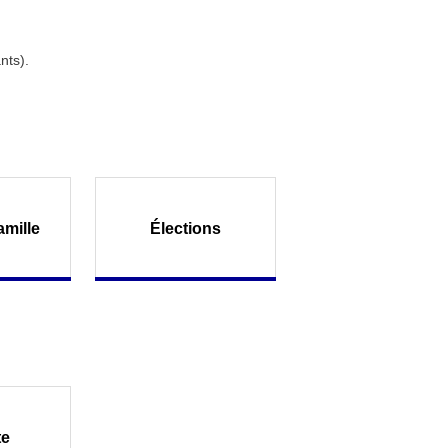
nts).
amille
Élections
te