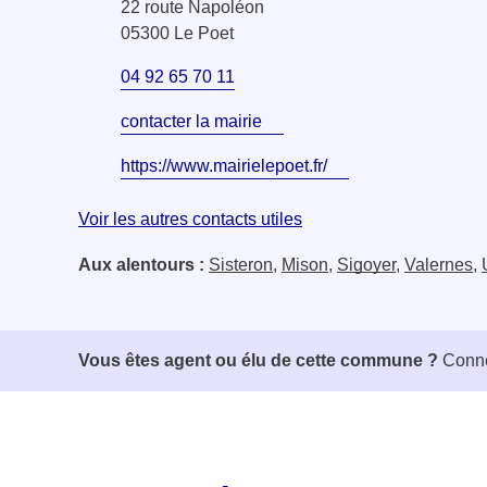
22 route Napoléon
05300 Le Poet
04 92 65 70 11
contacter la mairie
https://www.mairielepoet.fr/
Voir les autres contacts utiles
Aux alentours :
Sisteron
,
Mison
,
Sigoyer
,
Valernes
,
Vous êtes agent ou élu de cette commune ?
Conne