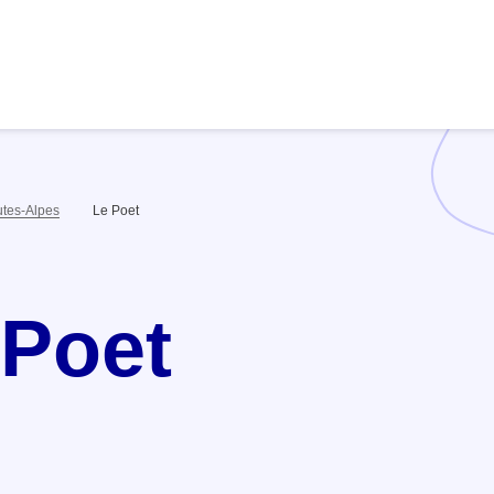
tes-Alpes
Le Poet
 Poet