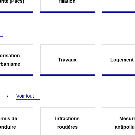
arité (Pacs)
filiation
orisation
Travaux
Logement 
rbanisme
Voir tout
rmis de
Infractions
Mesur
onduire
routières
antipollu