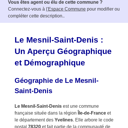
Vous êtes agent ou élu de cette commune ?
m
Connectez-vous à
l'Espace Commune
pour modifier ou
1
compléter cette description..
o
f
3
Le Mesnil-Saint-Denis :
Un Aperçu Géographique
et Démographique
Géographie de Le Mesnil-
Saint-Denis
Le Mesnil-Saint-Denis
est une commune
française située dans la région
Île-de-France
et
le département des
Yvelines
. Elle arbore le code
postal
78320
et fait partie de la communauté de