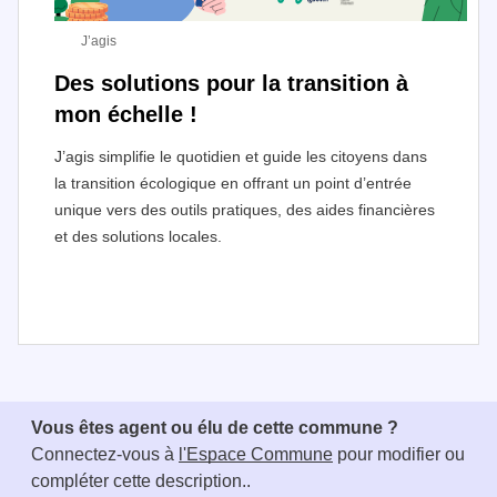
J’agis
Des solutions pour la transition à
mon échelle !
J’agis simplifie le quotidien et guide les citoyens dans
la transition écologique en offrant un point d’entrée
unique vers des outils pratiques, des aides financières
et des solutions locales.
I
t
e
Vous êtes agent ou élu de cette commune ?
m
Connectez-vous à
l'Espace Commune
pour modifier ou
1
compléter cette description..
o