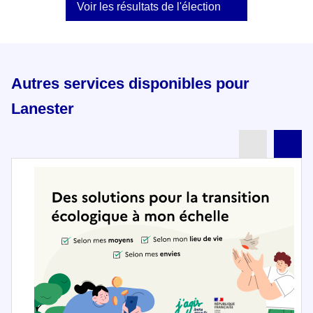
Voir les résultats de l'élection
Autres services disponibles pour
Lanester
Partenai
Pa