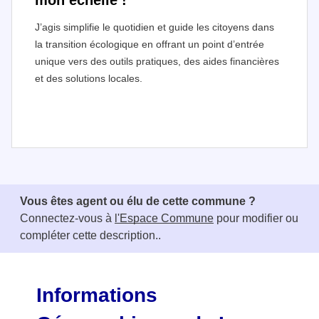
mon échelle !
J’agis simplifie le quotidien et guide les citoyens dans
la transition écologique en offrant un point d’entrée
unique vers des outils pratiques, des aides financières
et des solutions locales.
I
t
e
Vous êtes agent ou élu de cette commune ?
m
Connectez-vous à
l'Espace Commune
pour modifier ou
1
compléter cette description..
o
f
3
Informations