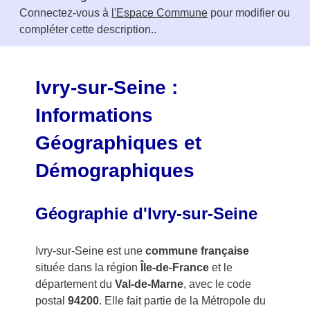
m
Connectez-vous à
l'Espace Commune
pour modifier ou
1
compléter cette description..
o
f
3
Ivry-sur-Seine :
Informations
Géographiques et
Démographiques
Géographie d'Ivry-sur-Seine
Ivry-sur-Seine est une
commune française
située dans la région
Île-de-France
et le
département du
Val-de-Marne
, avec le code
postal
94200
. Elle fait partie de la Métropole du