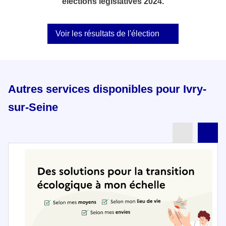
élections législatives 2024.
Voir les résultats de l'élection
Autres services disponibles pour Ivry-
sur-Seine
Partenai
Pa