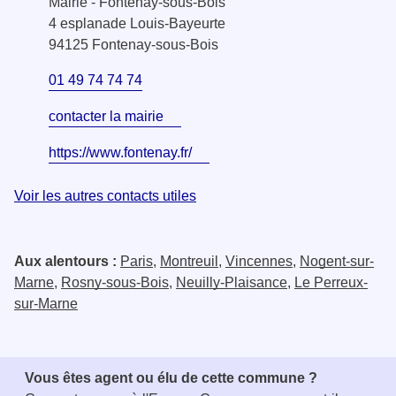
Mairie - Fontenay-sous-Bois
4 esplanade Louis-Bayeurte
94125 Fontenay-sous-Bois
01 49 74 74 74
contacter la mairie
https://www.fontenay.fr/
Voir les autres contacts utiles
Aux alentours :
Paris
,
Montreuil
,
Vincennes
,
Nogent-sur-
Marne
,
Rosny-sous-Bois
,
Neuilly-Plaisance
,
Le Perreux-
sur-Marne
Vous êtes agent ou élu de cette commune ?