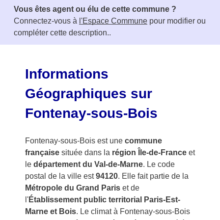
e
Vous êtes agent ou élu de cette commune ?
m
Connectez-vous à
l'Espace Commune
pour modifier ou
1
compléter cette description..
o
f
3
Informations
Géographiques sur
Fontenay-sous-Bois
Fontenay-sous-Bois est une
commune
française
située dans la
région Île-de-France
et
le
département du Val-de-Marne
. Le code
postal de la ville est
94120
. Elle fait partie de la
Métropole du Grand Paris
et de
l'
Établissement public territorial Paris-Est-
Marne et Bois
. Le climat à Fontenay-sous-Bois