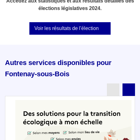
Accédez aux statistiques et aux résultats détaillés des
élections législatives 2024.
Voir les résultats de l'élection
Autres services disponibles pour
Fontenay-sous-Bois
Partenai
Pa