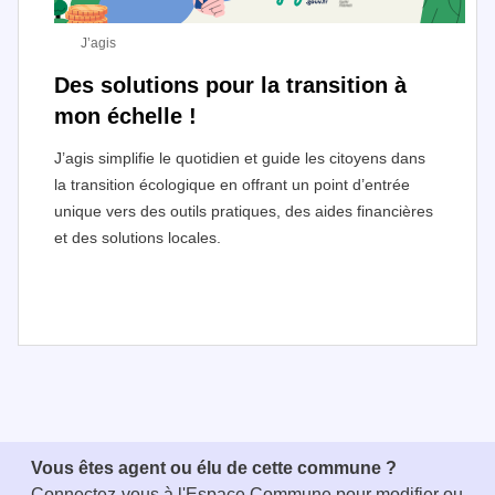
J’agis
Des solutions pour la transition à
mon échelle !
J’agis simplifie le quotidien et guide les citoyens dans
la transition écologique en offrant un point d’entrée
unique vers des outils pratiques, des aides financières
et des solutions locales.
I
t
e
m
1
Vous êtes agent ou élu de cette commune ?
o
Connectez-vous à
l'Espace Commune
pour modifier ou