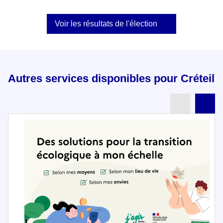
Voir les résultats de l'élection
Autres services disponibles pour Créteil
Partenai
Pa