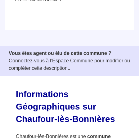
I
t
e
Vous êtes agent ou élu de cette commune ?
m
Connectez-vous à
l'Espace Commune
pour modifier ou
1
compléter cette description..
o
f
3
Informations
Géographiques sur
Chaufour-lès-Bonnières
Chaufour-lès-Bonnières est une
commune