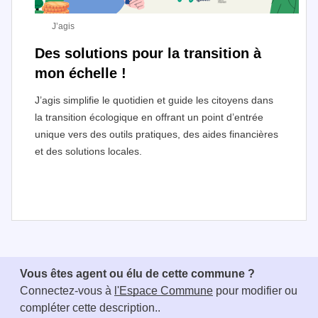
J’agis
Des solutions pour la transition à
mon échelle !
J’agis simplifie le quotidien et guide les citoyens dans
la transition écologique en offrant un point d’entrée
unique vers des outils pratiques, des aides financières
et des solutions locales.
I
t
e
Vous êtes agent ou élu de cette commune ?
m
Connectez-vous à
l'Espace Commune
pour modifier ou
1
compléter cette description..
o