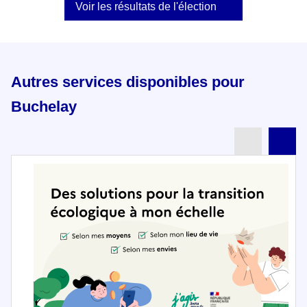
Voir les résultats de l'élection
Autres services disponibles pour
Buchelay
Partenai
Pa