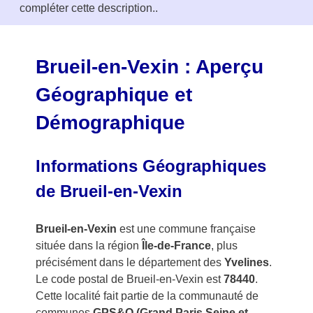
compléter cette description..
o
f
3
Brueil-en-Vexin : Aperçu
Géographique et
Démographique
Informations Géographiques
de Brueil-en-Vexin
Brueil-en-Vexin
est une commune française
située dans la région
Île-de-France
, plus
précisément dans le département des
Yvelines
.
Le code postal de Brueil-en-Vexin est
78440
.
Cette localité fait partie de la communauté de
communes
GPS&O (Grand Paris Seine et