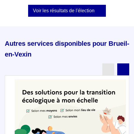
Voir les résultats de l'élection
Autres services disponibles pour Brueil-
en-Vexin
Partenai
Pa