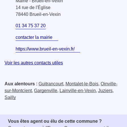
Mairie - Brueil-en-Vexin
14 rue de l'Église
78440 Brueil-en-Vexin
01 34 75 37 20
contacter la mairie
https://www.brueil-en-vexin.fr/
Voir les autres contacts utiles
Aux alentours :
Guitrancourt
,
Montalet-le-Bois
,
Oinville-
sur-Montcient
,
Gargenville
,
Lainville-en-Vexin
,
Juziers
,
Sailly
Vous êtes agent ou élu de cette commune ?