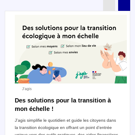
Partenai
Pa
J’agis
Des solutions pour la transition à
mon échelle !
J’agis simplifie le quotidien et guide les citoyens dans
la transition écologique en offrant un point d’entrée
unique vers des outils pratiques, des aides financières