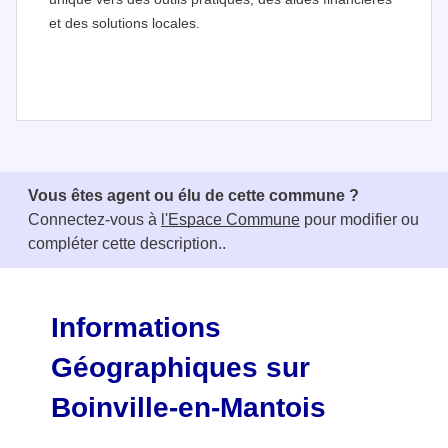
et des solutions locales.
I
t
e
Vous êtes agent ou élu de cette commune ?
m
Connectez-vous à
l'Espace Commune
pour modifier ou
1
compléter cette description..
o
f
3
Informations
Géographiques sur
Boinville-en-Mantois