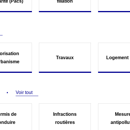
arité (Pacs)
filiation
orisation
Travaux
Logement 
rbanisme
Voir tout
rmis de
Infractions
Mesur
onduire
routières
antipollu