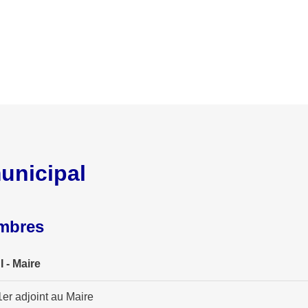
unicipal
embres
 - Maire
r adjoint au Maire