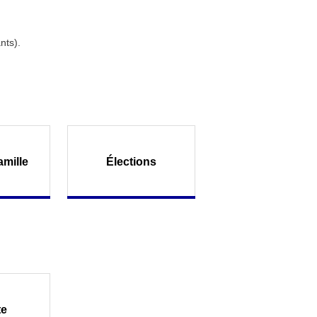
nts).
amille
Élections
te