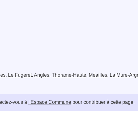
pes
,
Le Fugeret
,
Angles
,
Thorame-Haute
,
Méailles
,
La Mure-Arg
ctez-vous à
l'Espace Commune
pour contribuer à cette page.