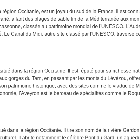
 région Occitanie, est un joyau du sud de la France. Il est connu
 varié, allant des plages de sable fin de la Méditerranée aux 
arcassonne, classée au patrimoine mondial de l'UNESCO. L'Aud
ité. Le Canal du Midi, autre site classé par l'UNESCO, traverse 
itué dans la région Occitanie. Il est réputé pour sa richesse nat
c aux gorges du Tarn, en passant par les monts du Lévézou, offre
on patrimoine historique, avec des sites comme le viaduc de Mil
nomie, l'Aveyron est le berceau de spécialités comme le Roquef
ué dans la région Occitanie. Il tire son nom de la rivière Gardon
t culturel. Il abrite notamment le célèbre Pont du Gard, un aque