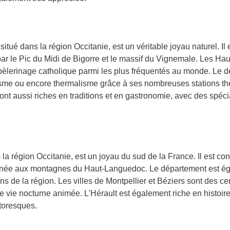
tué dans la région Occitanie, est un véritable joyau naturel. Il
r le Pic du Midi de Bigorre et le massif du Vignemale. Les H
 pèlerinage catholique parmi les plus fréquentés au monde. Le d
yclisme ou encore thermalisme grâce à ses nombreuses stations 
t aussi riches en traditions et en gastronomie, avec des spéci
 la région Occitanie, est un joyau du sud de la France. Il est co
ranée aux montagnes du Haut-Languedoc. Le département est ég
ns de la région. Les villes de Montpellier et Béziers sont des cent
 vie nocturne animée. L'Hérault est également riche en histoire
toresques.