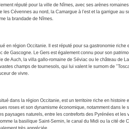
ment réputé pour la ville de Nîmes, avec ses arènes romaines 
 les Cévennes au nord, la Camargue à l'est et la garrigue au sud
mme la brandade de Nîmes.
ué en région Occitanie. Il est réputé pour sa gastronomie riche
floc de Gascogne. Le Gers est également connu pour son patrimoin
e de Auch, la villa gallo-romaine de Séviac ou le château de L
vastes champs de tournesols, qui lui valent le surnom de "Tosc
uceur de vivre.
é dans la région Occitanie, est un territoire riche en histoire e
iques roses et son dynamisme économique, notamment dans le s
 paysages naturels, entre les contreforts des Pyrénées et les 
comme la basilique Saint-Sernin, le canal du Midi ou la cité de
également très appréciée.