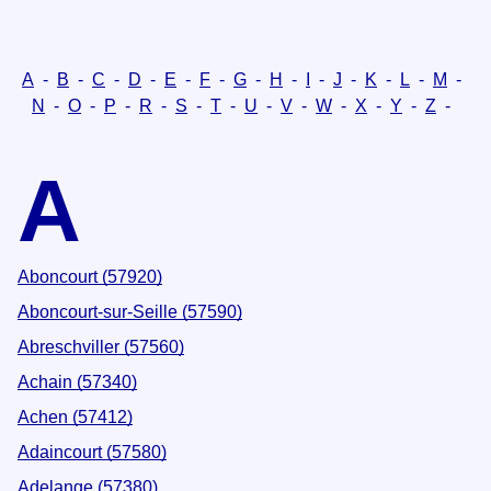
A
-
B
-
C
-
D
-
E
-
F
-
G
-
H
-
I
-
J
-
K
-
L
-
M
-
N
-
O
-
P
-
R
-
S
-
T
-
U
-
V
-
W
-
X
-
Y
-
Z
-
A
Aboncourt (57920)
Aboncourt-sur-Seille (57590)
Abreschviller (57560)
Achain (57340)
Achen (57412)
Adaincourt (57580)
Adelange (57380)