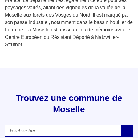
France. Le département est également célèbre pour ses
paysages variés, allant des vignobles de la vallée de la
Moselle aux forêts des Vosges du Nord. Il est marqué par
son passé industriel, notamment dans le bassin houiller de
Lorraine. La Moselle est aussi un lieu de mémoire avec le
Centre Européen du Résistant Déporté à Natzwiller-
Struthof.
Trouvez une commune de
Moselle
Rechercher
R