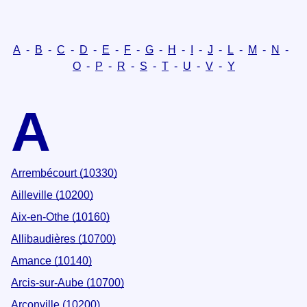
A
-
B
-
C
-
D
-
E
-
F
-
G
-
H
-
I
-
J
-
L
-
M
-
N
-
O
-
P
-
R
-
S
-
T
-
U
-
V
-
Y
A
Arrembécourt (10330)
Ailleville (10200)
Aix-en-Othe (10160)
Allibaudières (10700)
Amance (10140)
Arcis-sur-Aube (10700)
Arconville (10200)