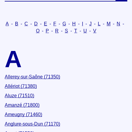
A
-
B
-
C
-
D
-
E
-
F
-
G
-
H
-
I
-
J
-
L
-
M
-
N
-
O
-
P
-
R
-
S
-
T
-
U
-
V
A
Allerey-sur-Saône (71350)
Allériot (71380)
Aluze (71510)
Amanzé (71800)
Ameugny (71460)
Anglure-sous-Dun (71170)