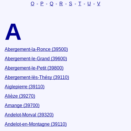
O
-
P
-
Q
-
R
-
S
-
T
-
U
-
V
A
Abergement-la-Ronce (39500)
Abergement-le-Grand (39600)
Abergement-le-Petit (39800)
Abergement-lès-Thésy (39110)
Aiglepierre (39110)
Alièze (39270)
Amange (39700)
Andelot-Morval (39320)
Andelot-en-Montagne (39110)