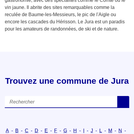
gastronomie, avec des spécialités comme le Comté ou le
vin jaune. Il abrite des sites remarquables comme la
reculée de Baume-les-Messieurs, le pic de l'Aigle ou
encore les cascades du Hérisson. Le Jura est un paradis
pour les amateurs de randonnées, de ski et de nature.
Trouvez une commune de Jura
Rechercher
R
A
-
B
-
C
-
D
-
E
-
F
-
G
-
H
-
I
-
J
-
L
-
M
-
N
-