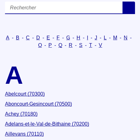
Rechercher
R
A
-
B
-
C
-
D
-
E
-
F
-
G
-
H
-
I
-
J
-
L
-
M
-
N
-
O
-
P
-
Q
-
R
-
S
-
T
-
V
A
Abelcourt (70300)
Aboncourt-Gesincourt (70500)
Achey (70180)
Adelans-et-le-Val-de-Bithaine (70200)
Aillevans (70110)