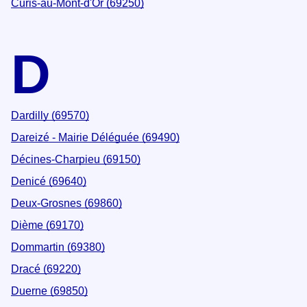
Curis-au-Mont-d'Or (69250)
D
Dardilly (69570)
Dareizé - Mairie Déléguée (69490)
Décines-Charpieu (69150)
Denicé (69640)
Deux-Grosnes (69860)
Dième (69170)
Dommartin (69380)
Dracé (69220)
Duerne (69850)