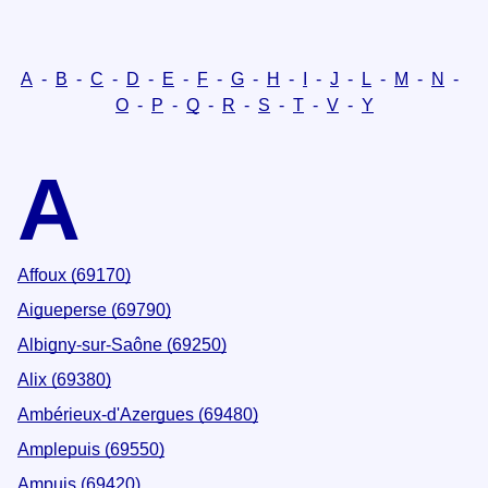
A
-
B
-
C
-
D
-
E
-
F
-
G
-
H
-
I
-
J
-
L
-
M
-
N
-
O
-
P
-
Q
-
R
-
S
-
T
-
V
-
Y
A
Affoux (69170)
Aigueperse (69790)
Albigny-sur-Saône (69250)
Alix (69380)
Ambérieux-d'Azergues (69480)
Amplepuis (69550)
Ampuis (69420)