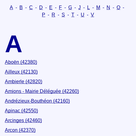
A
-
B
-
C
-
D
-
E
-
F
-
G
-
J
-
L
-
M
-
N
-
O
-
P
-
R
-
S
-
T
-
U
-
V
A
Aboën (42380)
Ailleux (42130)
Ambierle (42820)
Amions - Mairie Déléguée (42260)
Andrézieux-Bouthéon (42160)
Apinac (42550)
Arcinges (42460)
Arcon (42370)