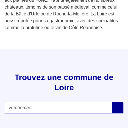
aux plaines du Forez. Il abrite également de nombreux
châteaux, témoins de son passé médiéval, comme celui
de la Bâtie d'Urfé ou de Roche-la-Molière. La Loire est
aussi réputée pour sa gastronomie, avec des spécialités
comme la praluline ou le vin de Côte Roannaise.
Trouvez une commune de
Loire
Rechercher
R