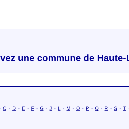
vez une commune de Haute-
-
C
-
D
-
E
-
F
-
G
-
J
-
L
-
M
-
O
-
P
-
Q
-
R
-
S
-
T