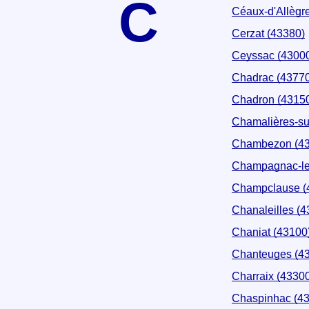
C
Céaux-d'Allègr
Cerzat (43380)
Ceyssac (4300
Chadrac (43770
Chadron (4315
Chamalières-su
Chambezon (43
Champagnac-le
Champclause (
Chanaleilles (4
Chaniat (43100
Chanteuges (4
Charraix (4330
Chaspinhac (4