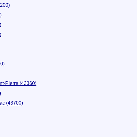
200)
)
)
)
0)
t-Pierre (43360)
)
ac (43700)