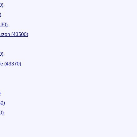
0)
)
230)
rzon (43500)
0)
re (43370)
)
0)
0)