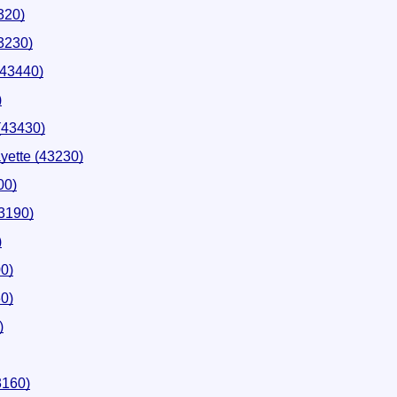
320)
3230)
(43440)
)
(43430)
yette (43230)
00)
43190)
)
0)
60)
)
3160)