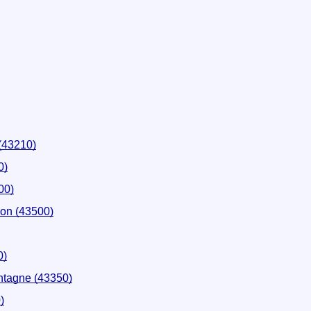
(43210)
0)
00)
on (43500)
0)
ntagne (43350)
)