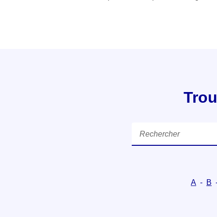
Trou
Rechercher
A
-
B