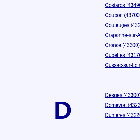
Costaros (4349
Coubon (43700
Couteuges (43
Craponne-sur-A
Cronce (43300)
Cubelles (4317
Cussac-sur-Loi
Desges (43300
D
Domeyrat (4323
Dunières (4322