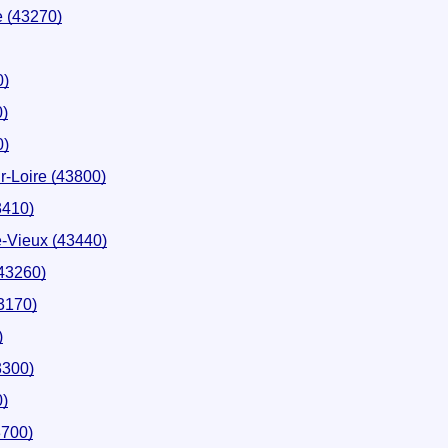
e (43270)
0)
)
0)
r-Loire (43800)
410)
-Vieux (43440)
43260)
3170)
)
3300)
0)
3700)